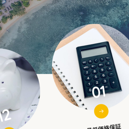
02
01
2ヵ国留学サポート