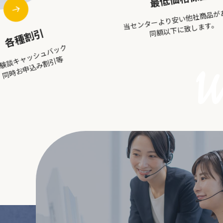
最大限効果的に
英語力をつける！！
最低価格保証
ーより安い他社商品があれば
同額以下に致します。