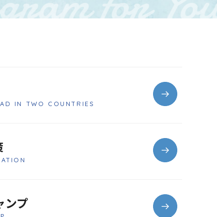
学
AD IN TWO COUNTRIES
策
RATION
ャンプ
P