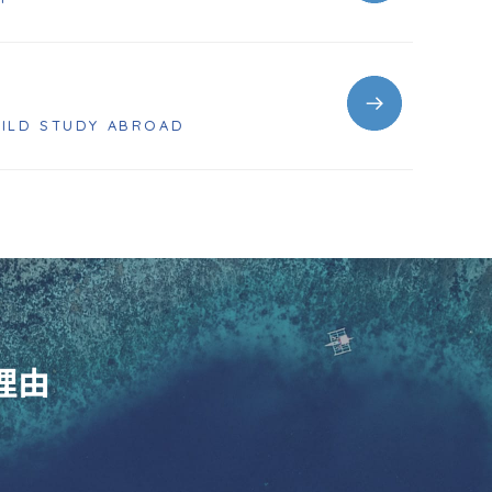
HILD STUDY ABROAD
理由