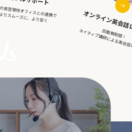
回数無制限！
クレジットカード
ティブ講師による英会話レッスン
ご留学費用をクレジット
お支払い可能