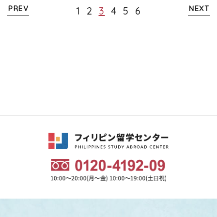
PREV
NEXT
1
2
3
4
5
6