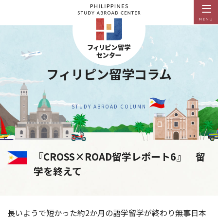
MENU
フィリピン留学コラム
STUDY ABROAD COLUMN
『CROSS×ROAD留学レポート6』 留
学を終えて
長いようで短かった約2か月の語学留学が終わり無事日本