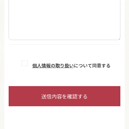
個人情報の取り扱い
について同意する
個
人
情
報
の
取
り
扱
い