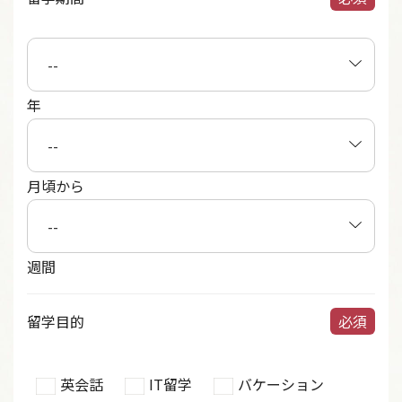
年
月頃から
週間
留学目的
必須
英会話
IT留学
バケーション