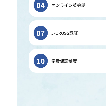
04
オンライン英会話
07
J-CROSS認証
10
学費保証制度