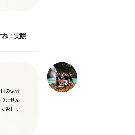
すね！実際
の日の気分
ありません
顔で返して