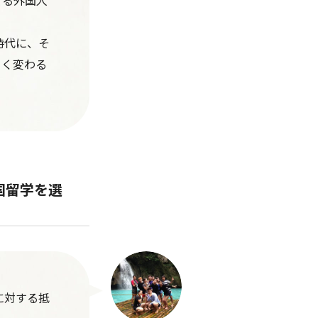
する外国人
時代に、そ
きく変わる
国留学を選
に対する抵