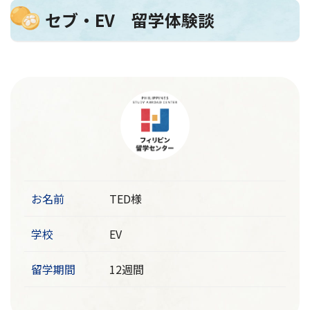
セブ・EV 留学体験談
お名前
TED様
学校
EV
留学期間
12週間