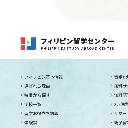
フィリピン基本情報
留学説
選ばれる理由
無料サ
特徴から探す
無料語
学校一覧
2ヵ国
留学お役立ち情報
サマー
体験談
親子留