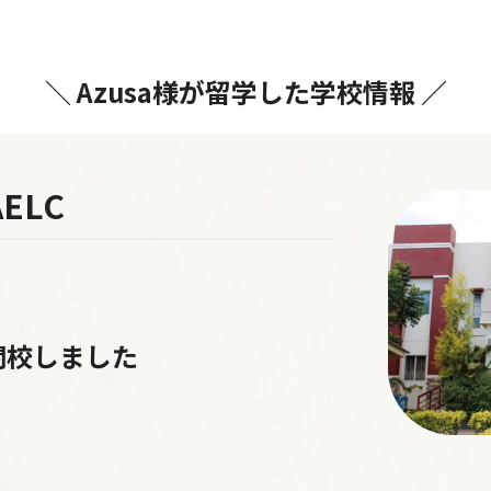
＼ Azusa様が留学した学校情報 ／
ELC
閉校しました