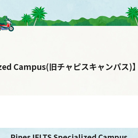
ecialized Campus(旧チャピスキャ
Pines IELTS Specialized Campus