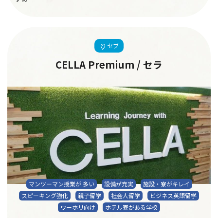
セブ
CELLA Premium / セラ
マンツーマン授業が 多い
設備が充実
施設・寮がキレイ
スピーキング強化
親子留学
社会人留学
ビジネス英語留学
ワーホリ向け
ホテル寮がある学校