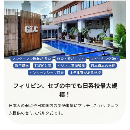
マンツーマン授業が 多い
施設・寮がキレイ
スピーキング強化
親子留学
TOEIC対策
ビジネス英語留学
日本資本の学校
インターンシップ可能
ホテル寮がある学校
フィリピン、セブの中でも日系校最大規
模！
日本人の弱点や日本国内の英語事情にマッチしたカリキュラ
ム提供のセミスパルタ式です。