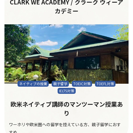
CLARK WE ACADEMY / クラーク ウィーア
カデミー
ネイティブの授業
親子留学
TOEIC対策
TOEFL対策
IELTS対策
欧米ネイティブ講師のマンツーマン授業あ
り
ワーホリや欧米圏への留学を控えている方、親子留学におす
すめ