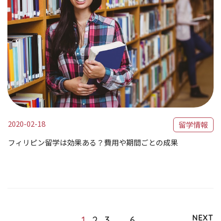
2020-02-18
留学情報
フィリピン留学は効果ある？費用や期間ごとの成果
NEXT
1
2
3
…
6